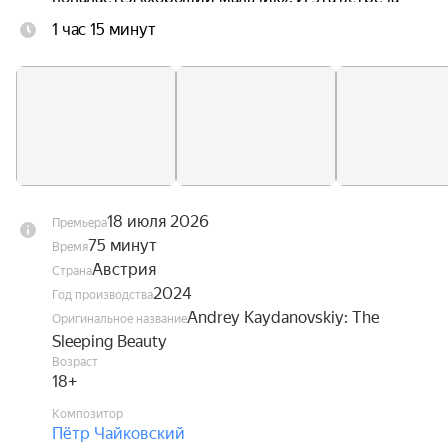
начало пути к взрослой жизни, где мало места 
1 час 15 минут
для любви, зато есть много правил и требований 
«быть как все».
18 июля 2026
Премьера
75 минут
Время
Австрия
Страна
2024
Год производства
Andrey Kaydanovskiy: The
Оригинальное название
Sleeping Beauty
Возраст
18+
Композитор
Пётр Чайковский