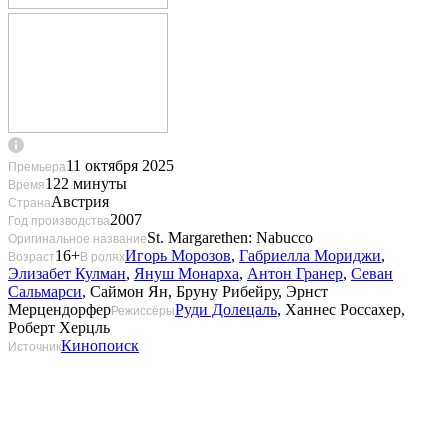
11 октября 2025
Премьера
122 минуты
Время
Австрия
Страна
2007
Год производства
St. Margarethen: Nabucco
Оригинальное название
16+
Игорь Морозов
,
Габриелла Мориджи
,
Возраст
В ролях
Элизабет Кулман
,
Януш Монарха
,
Антон Гранер
,
Севан
Сальмарси
,
Саймон Ян
,
Бруну Рибейру
,
Эрнст
Мерцендорфер
Руди Долецаль
,
Ханнес Россахер
,
Режиссёры
Роберт Херцль
Кинопоиск
Источник