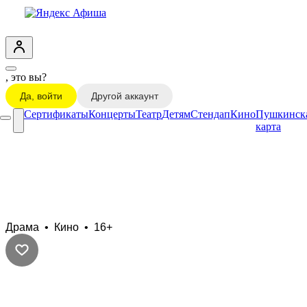
, это вы?
Да, войти
Другой аккаунт
Сертификаты
Концерты
Театр
Детям
Стендап
Кино
Пушкинск
карта
Оперный фестиваль в Санкт-
Маргаретен: Набукко
Драма • Кино • 16+