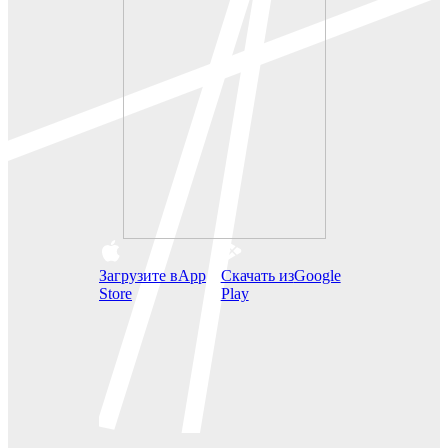
Загрузите в
App
Скачать из
Google
Store
Play