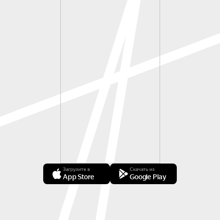
Загрузите в
Скачать из
App Store
Google Play