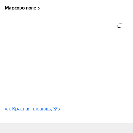
исполнитель с отличным музыкальным вкусом и 
Марсово поле
острым умом. Александр создает музыку, 
способную вызвать яркие эмоции и оставить 
долгий след в душе каждого, кто решит сходить 
на его концерт.
ул. Красная площадь, 3/5