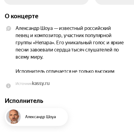
О концерте
Александр Шоуа — известный российский 
певец и композитор, участник популярной 
группы «Непара». Его уникальный голос и яркие 
песни завоевали сердца тысяч слушателей по 
всему миру.

Исполнитель отличается не только высоким 
качеством музыки, но и глубоким смыслом 
kassy.ru
Источник
текстов. Онлайн можно легко найти его 
композиции на сайтах, музыкальных платформах 
Исполнитель
и других ресурсах, где его слушают подписчики 
из разных стран.

Александр Шоуа
Артист начал карьеру в музыкальной индустрии 
много лет назад, зарекомендовав себя как 