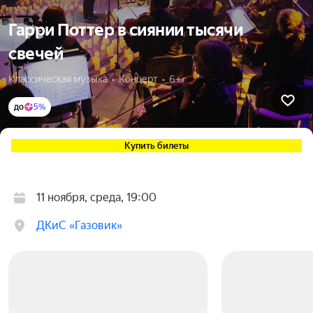
Гарри Поттер в сиянии тысячи
свечей
Классическая музыка  •  Концерт  •  6+
до
5%
Купить билеты
11 ноября, среда, 19:00
ДКиС «Газовик»