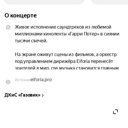
О концерте
Живое исполнение саундтреков из любимой 
миллионами киноленты «Гарри Потер» в сиянии 
тысячи свечей.

На экране оживут сцены из фильмов, а оркестр 
под управлением дирижёра Eiforia перенесёт 
зрителей в мир, где музыка становится главным 
языком магии.

eiforia.pro
Источник
Вы услышите произведения Джона Уильямса, 
ДКиС «Газовик»
Патрика Дойла, Николаса Хупера и Александра 
Деспла — композиторов, чьи произведения 
сделали историю о Гарри Поттере вечной. 
Каждый номер — это целая история фильмов о 
Гарри Поттере, которая пройдет среди огня 