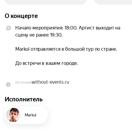
О концерте
Начало мероприятия: 18:00. Артист выходит на 
сцену не ранее 19:30.

Markul отправляется в большой тур по стране.

До встречи в вашем городе.

Мы советуем вам приходить в удобное для вас 
without-events.ru
Источник
время, чтобы вы не стояли в очереди на входе и 
комфортно прошли на мероприятие.

Исполнитель
х Locals
Markul