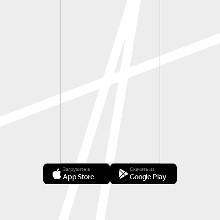
Загрузите в
Скачать из
App Store
Google Play