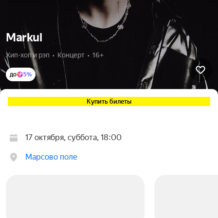
Markul
Хип-хоп и рэп  •  Концерт  •  16+
до
5%
Купить билеты
17 октября, суббота, 18:00
Марсово поле