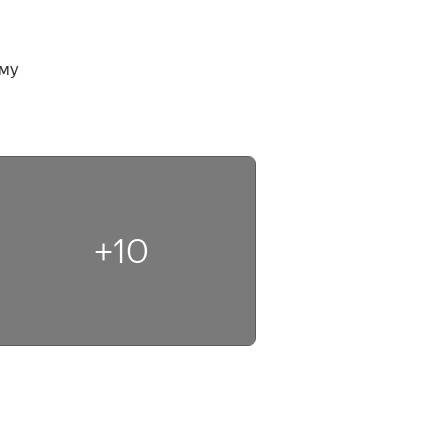
му 
+10