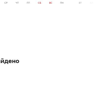
СР
ЧТ
ПТ
СБ
ВС
ПН
ВТ
СР
ЧТ
айдено