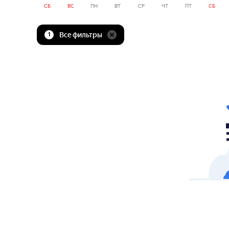
СБ
ВС
ПН
ВТ
СР
ЧТ
ПТ
СБ
Все фильтры
1