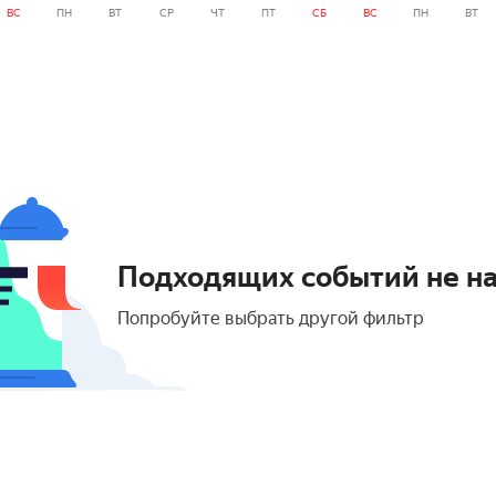
ВС
ПН
ВТ
СР
ЧТ
ПТ
СБ
ВС
ПН
ВТ
Подходящих событий не н
Попробуйте выбрать другой фильтр