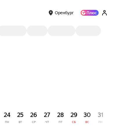
Оренбург
СЕНТЯ
24
25
26
27
28
29
30
31
1
ПН
ВТ
СР
ЧТ
ПТ
СБ
ВС
ПН
ВТ