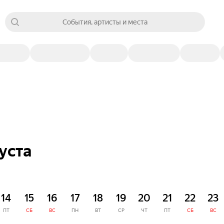
События, артисты и места
уста
14
15
16
17
18
19
20
21
22
23
ПТ
СБ
ВС
ПН
ВТ
СР
ЧТ
ПТ
СБ
ВС