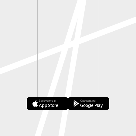
Загрузите в
Скачать из
App Store
Google Play