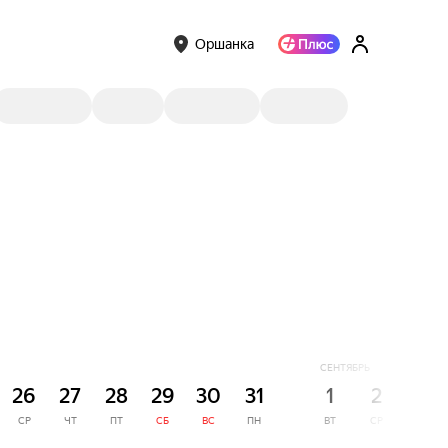
Оршанка
СЕНТЯБРЬ
26
27
28
29
30
31
1
2
3
СР
ЧТ
ПТ
СБ
ВС
ПН
ВТ
СР
ЧТ