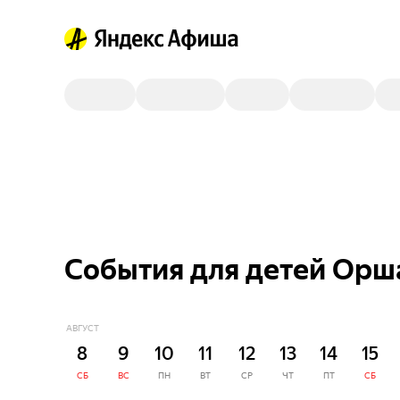
События для детей Орш
АВГУСТ
8
9
10
11
12
13
14
15
СБ
ВС
ПН
ВТ
СР
ЧТ
ПТ
СБ