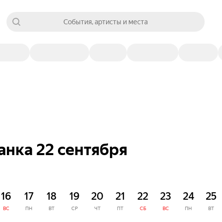
События, артисты и места
анка 22 сентября
16
17
18
19
20
21
22
23
24
25
ВС
ПН
ВТ
СР
ЧТ
ПТ
СБ
ВС
ПН
ВТ