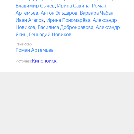
Владимир Сычев
,
Ирина Савина
,
Роман
Артемьев
,
Антон Эльдаров
,
Варвара Чабан
,
Иван Агапов
,
Ирина Пономарёва
,
Александр
Новиков
,
Василиса Добронравова
,
Александр
Якин
,
Геннадий Новиков
Режиссёр
Роман Артемьев
Кинопоиск
Источник