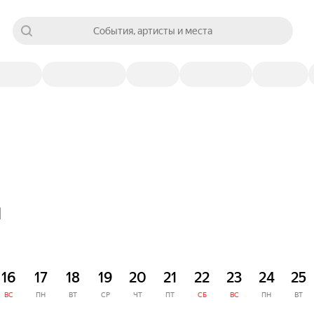
События, артисты и места
я
16
17
18
19
20
21
22
23
24
25
ВС
ПН
ВТ
СР
ЧТ
ПТ
СБ
ВС
ПН
ВТ