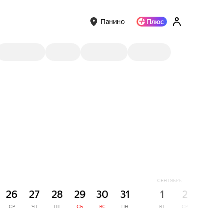
Панино
СЕНТЯБРЬ
26
27
28
29
30
31
1
2
3
СР
ЧТ
ПТ
СБ
ВС
ПН
ВТ
СР
ЧТ