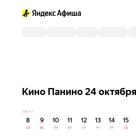
Кино Панино 24 октябр
АВГУСТ
8
9
10
11
12
13
14
15
СБ
ВС
ПН
ВТ
СР
ЧТ
ПТ
СБ