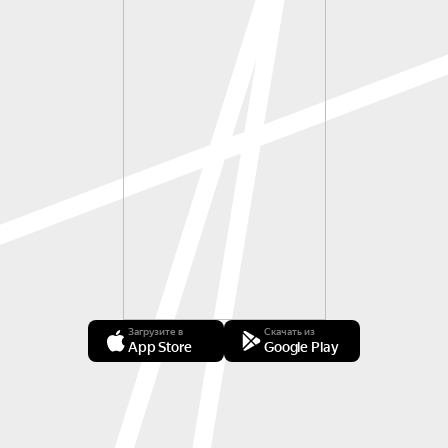
Загрузите в
Скачать из
App Store
Google Play