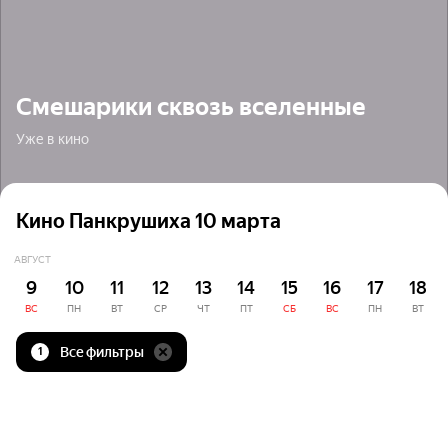
Смешарики сквозь вселенные
Уже в кино
Кино Панкрушиха 10 марта
АВГУСТ
9
10
11
12
13
14
15
16
17
18
ВС
ПН
ВТ
СР
ЧТ
ПТ
СБ
ВС
ПН
ВТ
Все фильтры
1