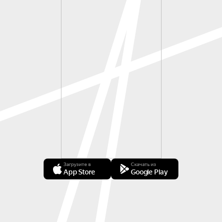
Загрузите в
Скачать из
App Store
Google Play