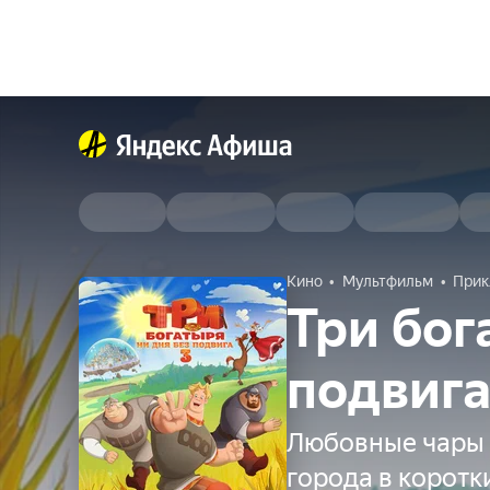
Кино
Мультфильм
Прик
Три бог
подвига
Любовные чары 
города в коротк