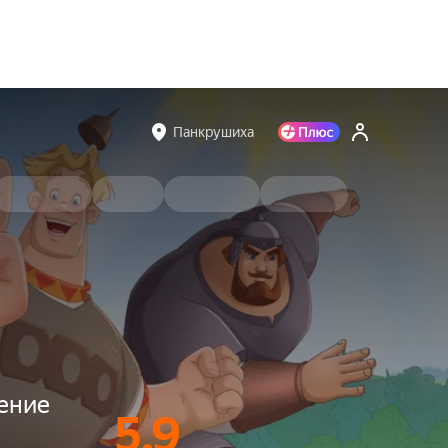
Панкрушиха
ение
5.9