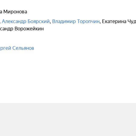
а Миронова
,
Александр Боярский
,
Владимир Торопчин
,
Екатерина Чу
сандр Ворожейкин
ргей Сельянов