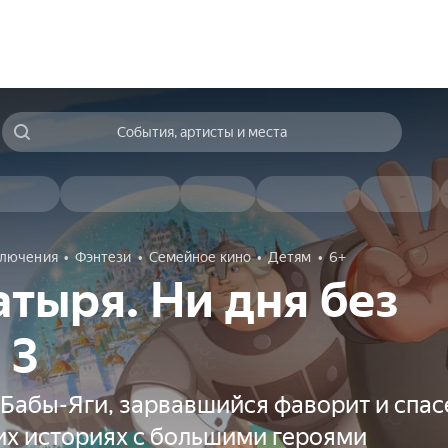
События, артисты и места
лючения
Фэнтези
Семейное кино
Детям
6+
атыря. Ни дня без
 3
Бабы-Яги, зарвавшийся фаворит и спас
их историях с большими героями