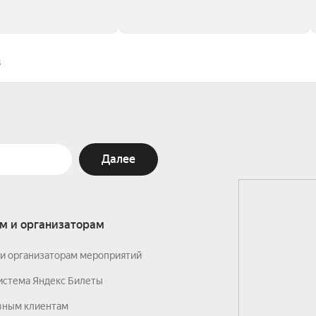
3
Далее
м и организаторам
и организаторам мероприятий
истема Яндекс Билеты
вным клиентам