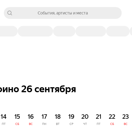
События, артисты и места
фино 26 сентября
14
15
16
17
18
19
20
21
22
23
ПТ
СБ
ВС
ПН
ВТ
СР
ЧТ
ПТ
СБ
ВС