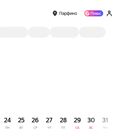
Парфино
СЕНТЯ
24
25
26
27
28
29
30
31
1
ПН
ВТ
СР
ЧТ
ПТ
СБ
ВС
ПН
ВТ