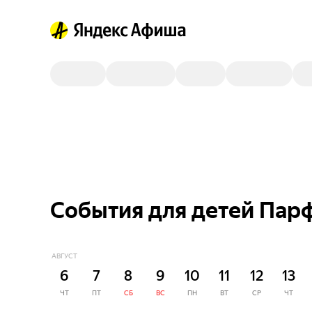
События для детей Пар
АВГУСТ
6
7
8
9
10
11
12
13
ЧТ
ПТ
СБ
ВС
ПН
ВТ
СР
ЧТ