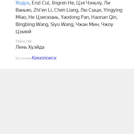
Яодун
,
Enzi Cui
,
Jingren He
,
Цзя Чэньлу
,
Ли
Ваньяо
,
Zhi'en Li
,
Chen Liang
,
Лю Сыци
,
Yingying
Miao
,
Не Цзисюань
,
Yaodong Pan
,
Haonan Qin
,
Bingbing Wang
,
Siyu Wang
,
Чжан Мин
,
Чжоу
Цзыюй
Режиссёр
Линь Хуэйда
Кинопоиск
Источник