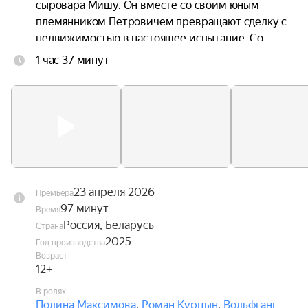
сыровара Мишу. Он вместе со своим юным 
племянником Петровичем превращают сделку с 
недвижимостью в настоящее испытание. Со 
временем Даша начинает понимать, что 
1 час 37 минут
родительский дом не продаётся.
23 апреля 2026
Премьера
97 минут
Время
Россия, Беларусь
Страна
2025
Год производства
Возраст
12+
В ролях
Полина Максимова
,
Роман Курцын
,
Вольфганг