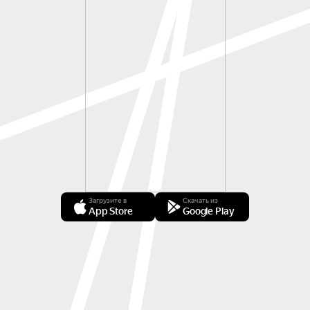
Загрузите в
Скачать из
App Store
Google Play