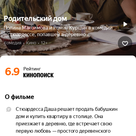
Родительский дом
Полина Максимова и Роман Курцын в комедии
о стюардессе, попавшей в деревню
Комедия  •  Кино  •  12+
6.9
Рейтинг
О фильме
Стюардесса Даша решает продать бабушкин 
дом и купить квартиру в столице. Она 
приезжает в деревню, где встречает свою 
первую любовь — простого деревенского 