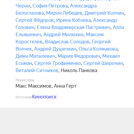
Черни
,
София Петрова
,
Александра
Белоглазова
,
Мирон Лебедев
,
Дмитрий Колчин
,
Сергей Фёдоров
,
Ирина Кобзева
,
Александр
Головин
,
Елена Владомирская-Пастревич
,
Алла
Ельяшевич
,
Андрей Милюхин
,
Максим
Коростелев
,
Владислав Солодов
,
Георгий
Волчек
,
Андрей Душечкин
,
Ольга Колмакова
,
Дима Матылевич
,
Мария Федорович
,
Михаил
Есьман
,
Сергей Трофименко
,
Сергей Широчин
,
Виталий Ситников
,
Николь Панкова
Режиссёры
Макс Максимов
,
Анна Герт
Кинопоиск
Источник