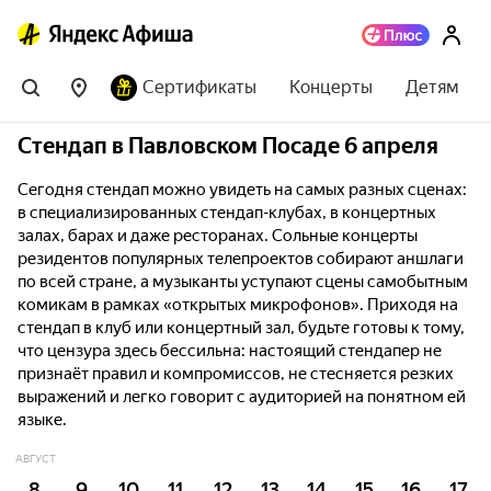
Сертификаты
Концерты
Детям
Стендап в Павловском Посаде 6 апреля
Сегодня стендап можно увидеть на самых разных сценах:
в специализированных стендап-клубах, в концертных
залах, барах и даже ресторанах. Сольные концерты
резидентов популярных телепроектов собирают аншлаги
по всей стране, а музыканты уступают сцены самобытным
комикам в рамках «открытых микрофонов». Приходя на
стендап в клуб или концертный зал, будьте готовы к тому,
что цензура здесь бессильна: настоящий стендапер не
признаёт правил и компромиссов, не стесняется резких
выражений и легко говорит с аудиторией на понятном ей
языке.
АВГУСТ
8
9
10
11
12
13
14
15
16
17