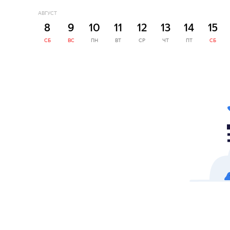
АВГУСТ
8
9
10
11
12
13
14
15
СБ
ВС
ПН
ВТ
СР
ЧТ
ПТ
СБ