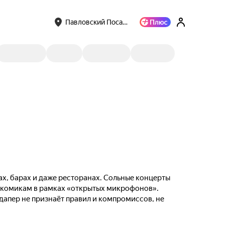
Павловский Поса…
ах, барах и даже ресторанах. Сольные концерты
м комикам в рамках «открытых микрофонов».
ндапер не признаёт правил и компромиссов, не