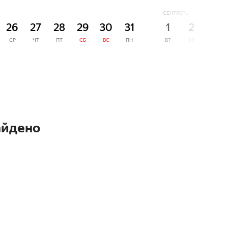
СЕНТЯБРЬ
26
27
28
29
30
31
1
2
3
СР
ЧТ
ПТ
СБ
ВС
ПН
ВТ
СР
ЧТ
айдено