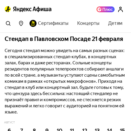
Сертификаты
Концерты
Детям
Стендап в Павловском Посаде 21 февраля
Сегодня стендап можно увидеть на самых разных сценах:
в специализированных стендап-клубах, в концертных
залах, барах и даже ресторанах. Сольные концерты
резидентов популярных телепроектов собирают аншлаги
по всей стране, а музыканты уступают сцены самобытным
комикам в рамках «открытых микрофонов». Приходя на
стендап в клуб или концертный зал, будьте готовы к тому,
что цензура здесь бессильна: настоящий стендапер не
признаёт правил и компромиссов, не стесняется резких
выражений и легко говорит с аудиторией на понятном ей
языке.
АВГУСТ
6
7
8
9
10
11
12
13
14
15