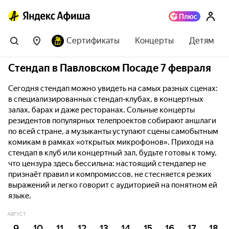
Сертификаты
Концерты
Детям
Стендап в Павловском Посаде 7 февраля
Сегодня стендап можно увидеть на самых разных сценах:
в специализированных стендап-клубах, в концертных
залах, барах и даже ресторанах. Сольные концерты
резидентов популярных телепроектов собирают аншлаги
по всей стране, а музыканты уступают сцены самобытным
комикам в рамках «открытых микрофонов». Приходя на
стендап в клуб или концертный зал, будьте готовы к тому,
что цензура здесь бессильна: настоящий стендапер не
признаёт правил и компромиссов, не стесняется резких
выражений и легко говорит с аудиторией на понятном ей
языке.
АВГУСТ
9
10
11
12
13
14
15
16
17
18