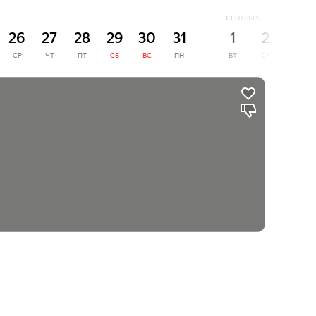
СЕНТЯБРЬ
26
27
28
29
30
31
1
2
3
СР
ЧТ
ПТ
СБ
ВС
ПН
ВТ
СР
ЧТ