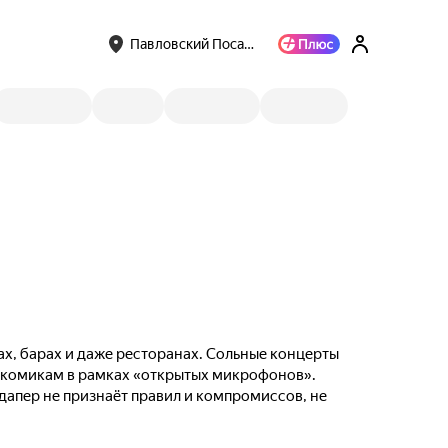
Павловский Поса…
ах, барах и даже ресторанах. Сольные концерты
м комикам в рамках «открытых микрофонов».
ндапер не признаёт правил и компромиссов, не