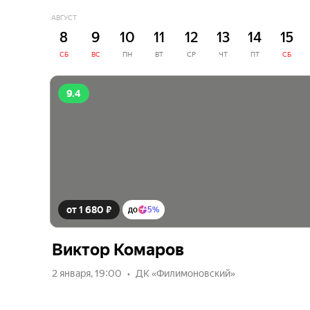
АВГУСТ
8
9
10
11
12
13
14
15
СБ
ВС
ПН
ВТ
СР
ЧТ
ПТ
СБ
9.4
от 1 680 ₽
до
5%
Виктор Комаров
2 января, 19:00
ДК «Филимоновский»