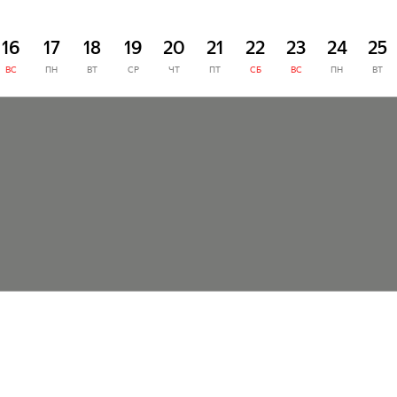
16
17
18
19
20
21
22
23
24
25
ВС
ПН
ВТ
СР
ЧТ
ПТ
СБ
ВС
ПН
ВТ