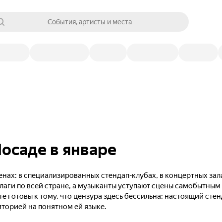
События, артисты и места
осаде в январе
нах: в специализированных стендап-клубах, в концертных зал
лаги по всей стране, а музыканты уступают сцены самобытны
те готовы к тому, что цензура здесь бессильна: настоящий сте
иторией на понятном ей языке.