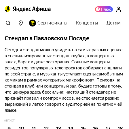
Сертификаты
Концерты
Детям
Стендап в Павловском Посаде
Сегодня стендап можно увидеть на самых разных сценах:
в специализированных стендап-клубах, в концертных
залах, барах и даже ресторанах. Сольные концерты
резидентов популярных телепроектов собирают аншлаги
по всей стране, а музыканты уступают сцены самобытным
комикам в рамках «открытых микрофонов». Приходя на
стендап в клуб или концертный зал, будьте готовы к тому,
что цензура здесь бессильна: настоящий стендапер не
признаёт правил и компромиссов, не стесняется резких
выражений и легко говорит с аудиторией на понятном ей
языке.
АВГУСТ
9
10
11
12
13
14
15
16
17
18