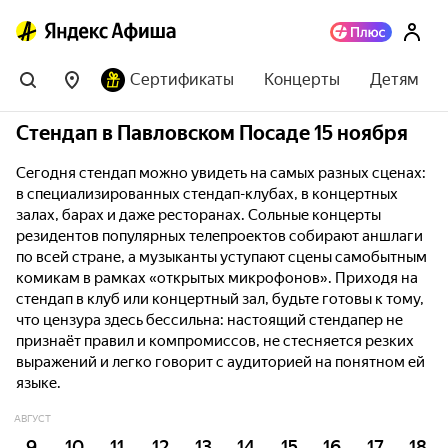
Сертификаты
Концерты
Детям
Стендап в Павловском Посаде 15 ноября
Сегодня стендап можно увидеть на самых разных сценах:
в специализированных стендап-клубах, в концертных
залах, барах и даже ресторанах. Сольные концерты
резидентов популярных телепроектов собирают аншлаги
по всей стране, а музыканты уступают сцены самобытным
комикам в рамках «открытых микрофонов». Приходя на
стендап в клуб или концертный зал, будьте готовы к тому,
что цензура здесь бессильна: настоящий стендапер не
признаёт правил и компромиссов, не стесняется резких
выражений и легко говорит с аудиторией на понятном ей
языке.
АВГУСТ
9
10
11
12
13
14
15
16
17
18