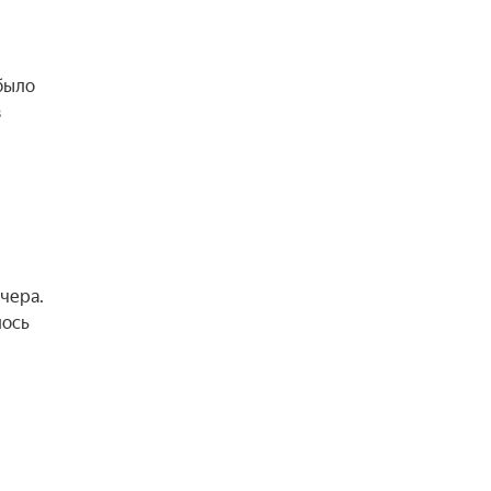
было
в
чера.
лось