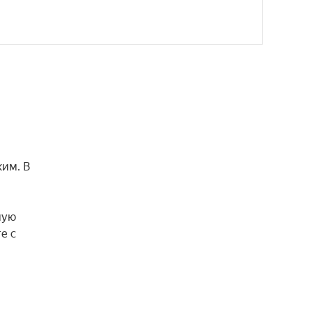
им. В 
ую 
 с 