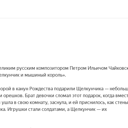
великим русским композитором Петром Ильичом Чайковск
елкунчик и мышиный король».

торой в канун Рождества подарили Щелкунчика — небольш
орешков. Брат девочки сломал этот подарок, когда вместе
ла в свою комнату, заснула, и ей приснилось, как стены 
ка. Игрушки стали солдатами, а Щелкунчик — их 