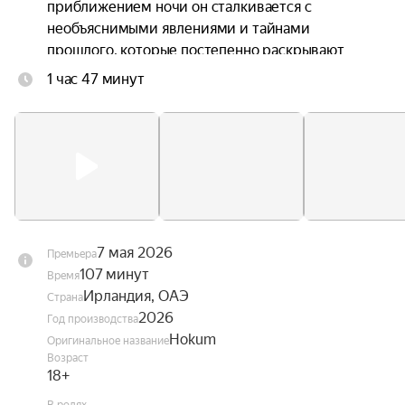
приближением ночи он сталкивается с 
необъяснимыми явлениями и тайнами 
прошлого, которые постепенно раскрывают 
зловещую природу этого уединённого уголка.
1 час 47 минут
7 мая 2026
Премьера
107 минут
Время
Ирландия, ОАЭ
Страна
2026
Год производства
Hokum
Оригинальное название
Возраст
18+