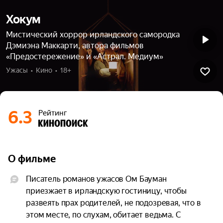
Хокум
Мистический хоррор ирландского самородка
Дэмиэна Маккарти, автора фильмов
«Предостережение» и «Астрал. Медиум»
Ужасы  •  Кино  •  18+
6.3
Рейтинг
О фильме
Писатель романов ужасов Ом Бауман 
приезжает в ирландскую гостиницу, чтобы 
развеять прах родителей, не подозревая, что в 
этом месте, по слухам, обитает ведьма. С 