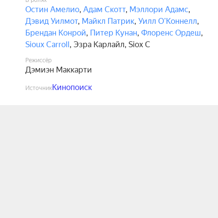
В ролях
Остин Амелио
,
Адам Скотт
,
Мэллори Адамс
,
Дэвид Уилмот
,
Майкл Патрик
,
Уилл О’Коннелл
,
Брендан Конрой
,
Питер Кунан
,
Флоренс Ордеш
,
Sioux Carroll
,
Эзра Карлайл
,
Siox C
Режиссёр
Дэмиэн Маккарти
Кинопоиск
Источник