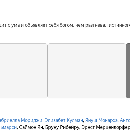
т с ума и объявляет себя богом, чем разгневал истинного
абриелла Мориджи
,
Элизабет Кулман
,
Януш Монарха
,
Ант
льмарси
,
Саймон Ян
,
Бруну Рибейру
,
Эрнст Мерцендорфе