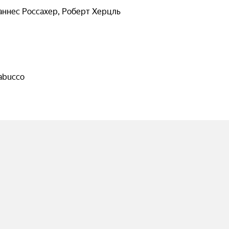
аннес Россахер
,
Роберт Херцль
Nabucco