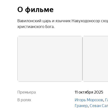
О фильме
Вавилонский царь и язычник Навуходоносор сходи
христианского Бога.
Премьера
11 октября 2025
В ролях
Игорь Морозов
,
Г
Гранер
,
Севан Са