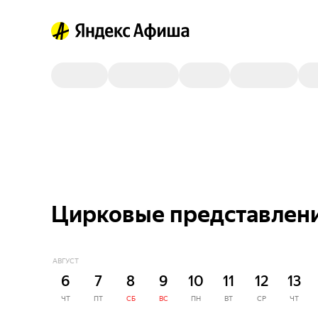
Цирковые представления
АВГУСТ
6
7
8
9
10
11
12
13
ЧТ
ПТ
СБ
ВС
ПН
ВТ
СР
ЧТ