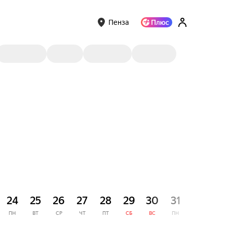
Пенза
СЕНТЯ
24
25
26
27
28
29
30
31
1
ПН
ВТ
СР
ЧТ
ПТ
СБ
ВС
ПН
ВТ