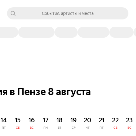
События, артисты и места
 в Пензе 8 августа
14
15
16
17
18
19
20
21
22
23
ПТ
СБ
ВС
ПН
ВТ
СР
ЧТ
ПТ
СБ
ВС