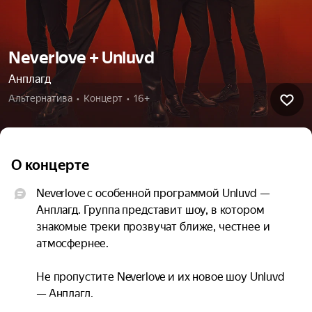
Neverlove + Unluvd
Анплагд
Альтернатива  •  Концерт  •  16+
О концерте
Neverlove с особенной программой Unluvd — 
Анплагд. Группа представит шоу, в котором 
знакомые треки прозвучат ближе, честнее и 
атмосфернее.

Не пропустите Neverlove и их новое шоу Unluvd 
— Анплагд.