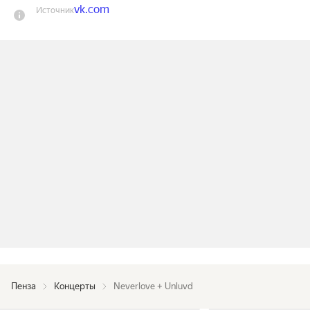
vk.com
Источник
Пенза
Концерты
Neverlove + Unluvd