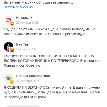
Валентину Мазунину. Слушать её реплики…
Читать полностью
Наталья Х
23 ноября 2025
Ерунда. Спектакль ни о чем. Нудно, скучно, непродуманно.
Актеры, даже именитые, не спасли. Не рекомендую.
Kay Tee
12 ноября 2025
Смотрела спектакль в Орле, ПРИЯТНО ПОСМОТРЕТЬ НА
ЛЮДЕЙ, КОТОРЫХ ВИДИШЬ ПО ТЕЛЕВИЗОРУ! Все отлично!
Понравилось! Советую!
Полина Ковановская
21 октября 2025
Я ХОДИЛА НА ВЕРСИЮ С Селиным, Эппле, Дыцевич, скучно
нудно и не слышно ,,,, у Дыцевич дикция безобразная... Селин
не подходит для этой роли....