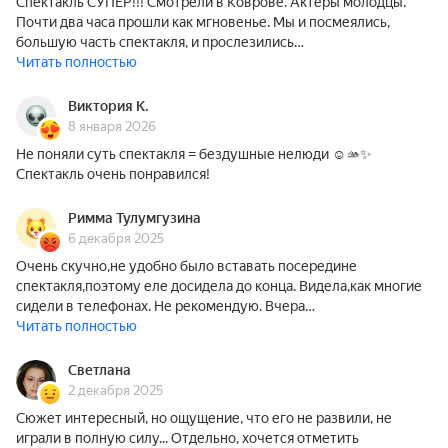
Спектакль СУПЕР!!! Смотрели в Коврове. Актеры молодцы.
Почти два часа прошли как мгновенье. Мы и посмеялись,
большую часть спектакля, и прослезились…
Читать полностью
Виктория К.
8 января 2026
Не поняли суть спектакля = бездушные нелюди ☺️🫴✨
Спектакль очень понравился!
Римма Тулумгузина
6 декабря 2025
Очень скучно,не удобно было вставать посередине
спектакля,поэтому еле досидела до конца. Видела,как многие
сидели в телефонах. Не рекомендую. Вчера…
Читать полностью
Светлана
2 декабря 2025
Сюжет интересный, но ощущение, что его не развили, не
играли в полную силу... Отдельно, хочется отметить