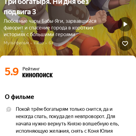
Три богатыря. Ни дня без
подвига 3
Любовные чары Бабы-Яги, зарвавшийся
фаворит и спасение города в коротких
историях с большими героями
Мультфильм  •  Кино  •  6+
5.9
Рейтинг
О фильме
Покой трём богатырям только снится, да и 
некогда спать, покуда дел невпроворот. Для 
начала нужно вернуть Князю волшебную ель, 
исполняющую желания, снять с Коня Юлия 