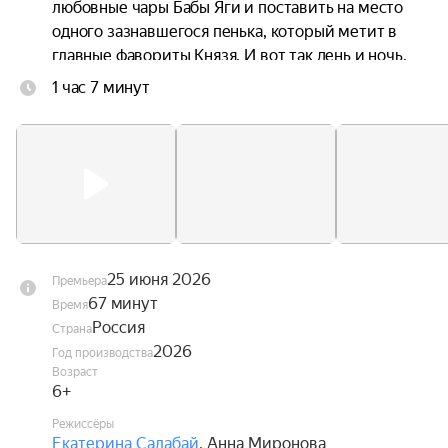
любовные чары Бабы Яги и поставить на место 
одного зазнавшегося пенька, который метит в 
главные фавориты Князя. И вот так день и ночь, 
без отдыха и сна несут они на своих плечах 
1 час 7 минут
целый город со всеми его жителями. Причём, в 
самом прямом смысле. Главное, чтобы не 
уронили.
25 июня 2026
Премьера
67 минут
Время
Россия
Страна
2026
Год производства
Возраст
6+
Режиссёры
Екатерина Салабай
,
Анна Миронова