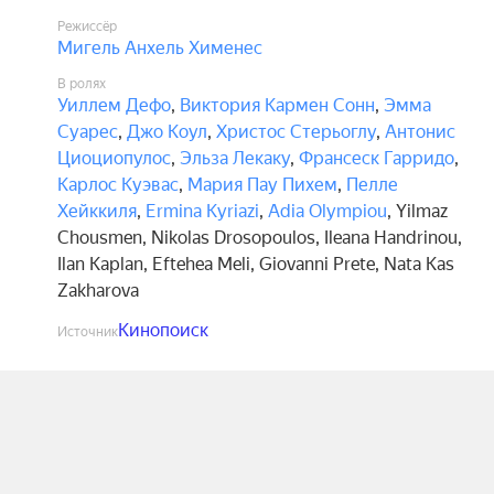
Режиссёр
Мигель Анхель Хименес
В ролях
Уиллем Дефо
,
Виктория Кармен Сонн
,
Эмма
Суарес
,
Джо Коул
,
Христос Стерьоглу
,
Антонис
Циоциопулос
,
Эльза Лекаку
,
Франсеск Гарридо
,
Карлос Куэвас
,
Мария Пау Пихем
,
Пелле
Хейккиля
,
Ermina Kyriazi
,
Adia Olympiou
,
Yilmaz
Chousmen
,
Nikolas Drosopoulos
,
Ileana Handrinou
,
Ilan Kaplan
,
Eftehea Meli
,
Giovanni Prete
,
Nata Kas
Zakharova
Кинопоиск
Источник