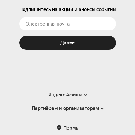
Подпишитесь на акции и анонсы событий
Далее
Яндекс Афиша
Партнёрам и организаторам
Справка
Пользовательское соглашение
Партнёрам и организаторам мероприятий
Пермь
Подарочные сертификаты
Билетная система Яндекс Билеты