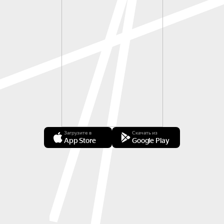
Загрузите в
Скачать из
App Store
Google Play