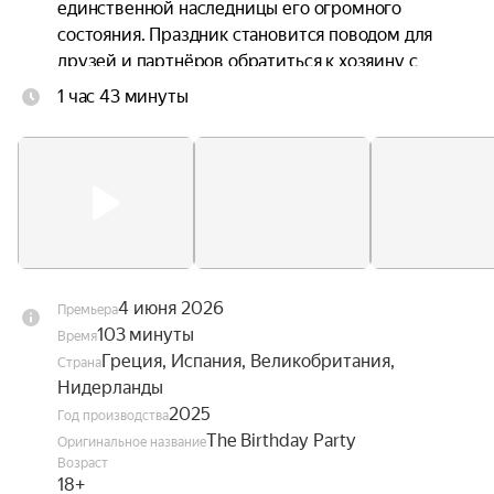
единственной наследницы его огромного 
состояния. Праздник становится поводом для 
друзей и партнёров обратиться к хозяину с 
просьбами и решить за его счёт свои проблемы. 
1 час 43 минуты
Но и сам Маркос готовится к важному решению, 
которое должно определить будущее дочери. 
Однако у Софии есть своя тайна и своя цель. И 
когда ночь становится всё более шумной и 
безудержной, семейный конфликт выходит на 
поверхность.
4 июня 2026
Премьера
103 минуты
Время
Греция, Испания, Великобритания,
Страна
Нидерланды
2025
Год производства
The Birthday Party
Оригинальное название
Возраст
18+