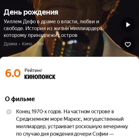
День рождения
Уиллем Дефо в драме о власти, любви и
свободе. История из жизни миллиардера,
которому принадлежит остров
Драма  •  Кино  •  18+
6.0
Рейтинг
О фильме
Конец 1970-х годов. На частном острове в 
Средиземном море Маркос, могущественный 
миллиардер, устраивает роскошную вечеринку 
по случаю дня рождения дочери Софии — 