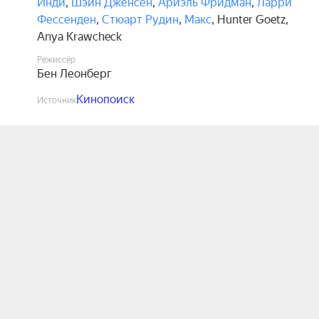
Инди
,
Шэйн Дженсен
,
Ариэль Фридман
,
Ларри
Фессенден
,
Стюарт Рудин
,
Макс
,
Hunter Goetz
,
Anya Krawcheck
Режиссёр
Бен Леонберг
Кинопоиск
Источник