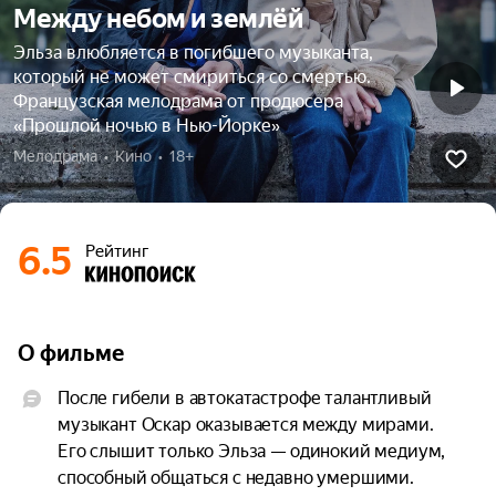
Между небом и землёй
Эльза влюбляется в погибшего музыканта,
который не может смириться со смертью.
Французская мелодрама от продюсера
«Прошлой ночью в Нью-Йорке»
Мелодрама  •  Кино  •  18+
6.5
Рейтинг
О фильме
После гибели в автокатастрофе талантливый 
музыкант Оскар оказывается между мирами. 
Его слышит только Эльза — одинокий медиум, 
способный общаться с недавно умершими. 