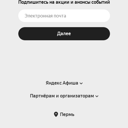
Подпишитесь на акции и анонсы событий
Далее
Яндекс Афиша
Партнёрам и организаторам
Справка
Пользовательское соглашение
Партнёрам и организаторам мероприятий
Пермь
Подарочные сертификаты
Билетная система Яндекс Билеты
Возврат билетов