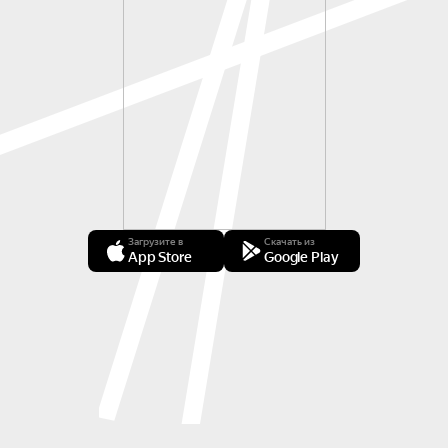
Загрузите в
Скачать из
App Store
Google Play