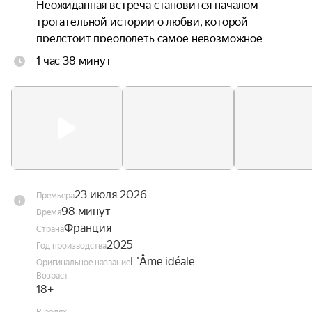
Неожиданная встреча становится началом 
трогательной истории о любви, которой 
предстоит преодолеть самое невозможное 
препятствие — границу между жизнью и 
1 час 38 минут
смертью.
23 июля 2026
Премьера
98 минут
Время
Франция
Страна
2025
Год производства
L'Âme idéale
Оригинальное название
Возраст
18+