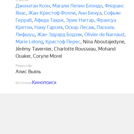
В ролях
Джонатан Коэн
,
Магали Лепин Блондо
,
Флоранс
Янас
,
Жан-Кристоф Фолли
,
Анн Бенуа
,
Софьян
Герраб
,
Афида Тахри
,
Эрик Наггар
,
Франсуа
Кретон
,
Нану Гарсия
,
Оскар Лесаж
,
Паскаль
Лифшуц
,
Жан-Эдуард Бодзяк
,
Olivier de Narnaud
,
Marie Lelong
,
Кристоф Перес
,
Nina Aboutajedyne
,
Jérémy Tavernier
,
Charlotte Rousseau
,
Mohand
Ouaker
,
Coryne Morel
Режиссёр
Алис Вьяль
Кинопоиск
Источник