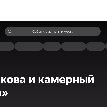
События, артисты и места
кова и камерный
й»