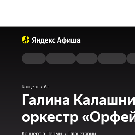
Концерт
6+
Галина Калашни
оркестр «Орфе
Концерт в Перми
•
Планетарий