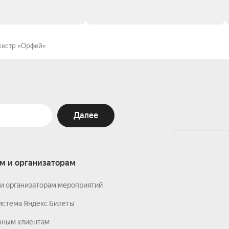
кестр «Орфей»
Далее
м и организаторам
и организаторам мероприятий
истема Яндекс Билеты
вным клиентам