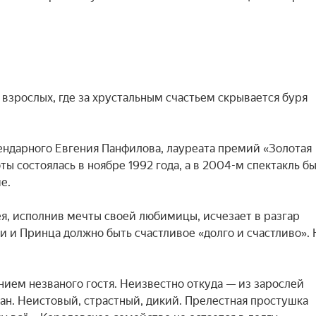
 взрослых, где за хрустальным счастьем скрывается буря 
ендарного Евгения Панфилова, лауреата премий «Золотая 
ы состоялась в ноябре 1992 года, а в 2004-м спектакль бы
.

, исполнив мечты своей любимицы, исчезает в разгар 
и и Принца должно быть счастливое «долго и счастливо». Н
ием незваного гостя. Неизвестно откуда — из зарослей 
ан. Неистовый, страстный, дикий. Прелестная простушка 