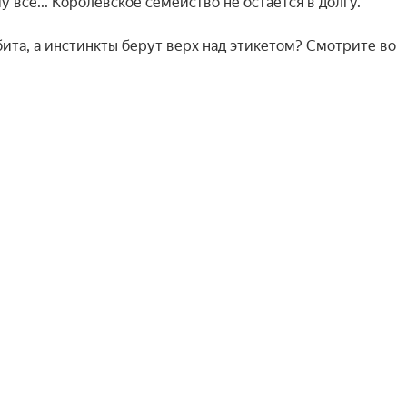
всё... Королевское семейство не остается в долгу.

бита, а инстинкты берут верх над этикетом? Смотрите во 