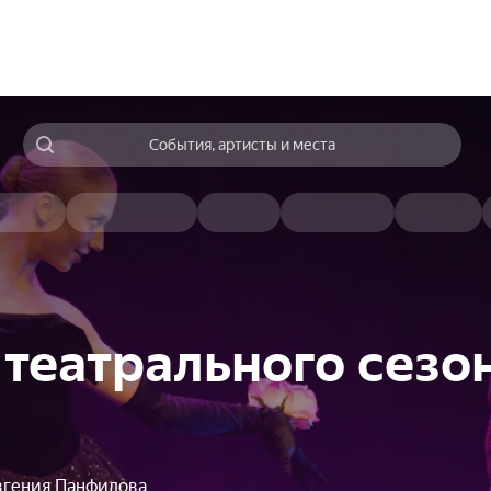
События, артисты и места
театрального сезон
вгения Панфилова