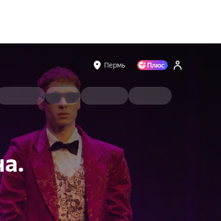
Пермь
а.