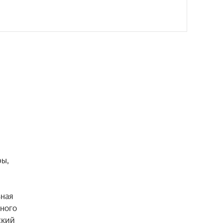
ы, 
ная 
ного 
кий 