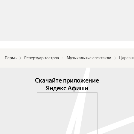
Сказка очень зрелищная, веселая, музыкальная и 
поучительная!

Славная история для всей семьи.
Пермь
Репертуар театров
Музыкальные спектакли
Царевн
Скачайте приложение
Яндекс Афиши