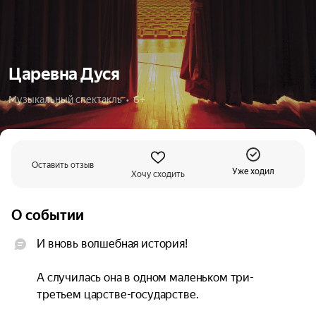
Царевна Дуся
Музыкальный спектакль  •  6+
Оставить отзыв
Уже ходил
Хочу сходить
О событии
И вновь волшебная история!

А случилась она в одном маленьком три-
третьем царстве-государстве.
