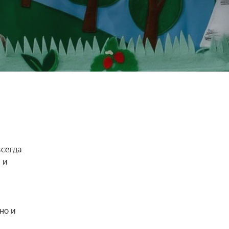
сегда 
и 
о и 