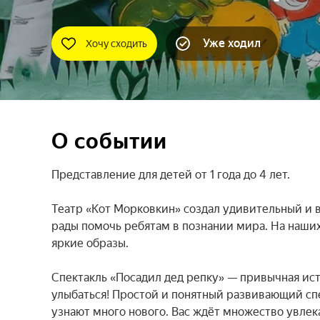
Уже ходил
Хочу сходить
О событии
Представление для детей от 1 года до 4 лет.

Театр «Кот Морковкин» создал удивительный и в
рады помочь ребятам в познании мира. На наших
яркие образы.

Спектакль «Посадил дед репку» — привычная ист
улыбаться! Простой и понятный развивающий спек
узнают много нового. Вас ждёт множество увлека