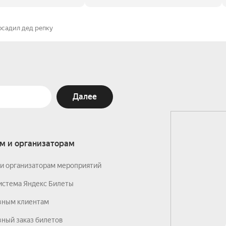
осадил дед репку
Далее
м и организаторам
и организаторам мероприятий
истема Яндекс Билеты
вным клиентам
ный заказ билетов