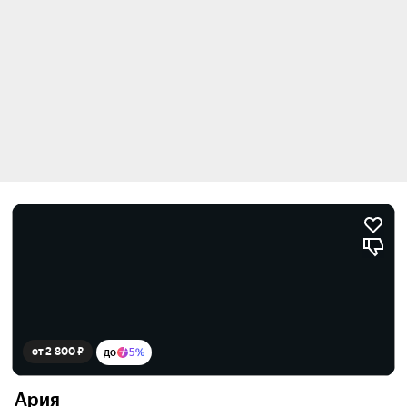
от 2 800 ₽
до
5%
Ария