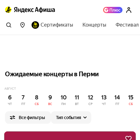
Сертификаты
Концерты
Фестивал
Ожидаемые концерты в Перми
АВГУСТ
6
7
8
9
10
11
12
13
14
15
ЧТ
ПТ
СБ
ВС
ПН
ВТ
СР
ЧТ
ПТ
СБ
Все фильтры
Тип события