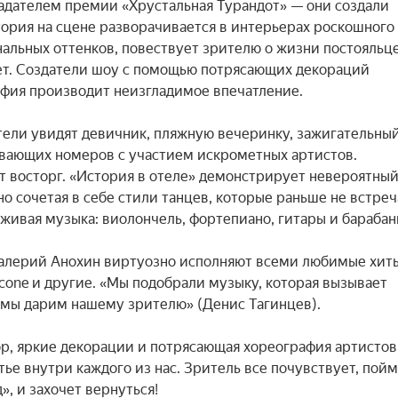
дателем премии «Хрустальная Турандот» — они создали 
ория на сцене разворачивается в интерьерах роскошного 
льных оттенков, повествует зрителю о жизни постояльцев
ет. Создатели шоу с помощью потрясающих декораций 
фия производит неизгладимое впечатление.

ели увидят девичник, пляжную вечеринку, зажигательный
ывающих номеров с участием искрометных артистов. 
восторг. «История в отеле» демонстрирует невероятный
 сочетая в себе стили танцев, которые раньше не встреч
 живая музыка: виолончель, фортепиано, гитары и барабаны
Валерий Анохин виртуозно исполняют всеми любимые хиты
ricone и другие. «Мы подобрали музыку, которая вызывает 
 мы дарим нашему зрителю» (Денис Тагинцев).

, яркие декорации и потрясающая хореография артистов 
ье внутри каждого из нас. Зритель все почувствует, поймё
, и захочет вернуться!
