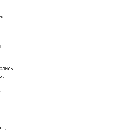
. 
 
 
ались 
.

 
т, 