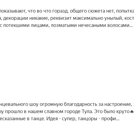
оказывают, что во что горазд. общего сюжета нет, попытк
я, декорации никакие, реквизит максимально унылый, ко
 с потекшими лицами, лозматыми нечесаными волосами…
нцевального шоу огромную благодарность за настроение, 
оу прошло в нашем славном городе Тула. Это было круто
сказанные в танце. Идея - супер, танцоры - профи…