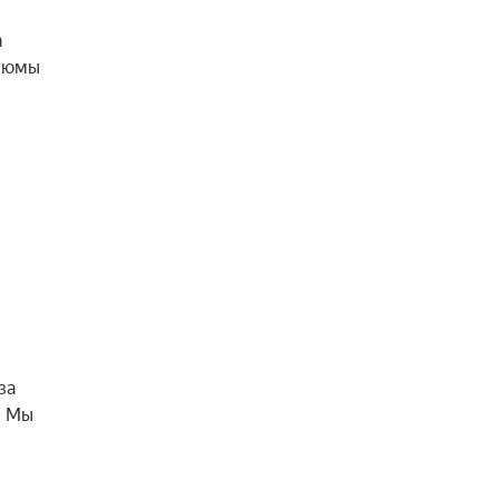
а
стюмы
за
 Мы