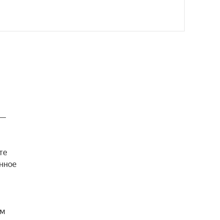
— 
е 
нное 
м 