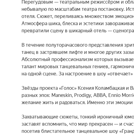
Перегудовым — театральным режиссёром и обла
небывалую по масштабам театра постановку. Ист
отеля. Сюжет, переливаясь множеством эмоциона
Атмосфера шика, блеска и эстетики заворажива
превратили сцену в шикарный отель — сценогра
В течение полуторачасового представления зрит
танец в застрявшем лифте и многое других заз
Абсолютный профессионализм которых вызывает 
талант мировых танцевальных гениев, гармонично
на одной сцене. За настроение в шоу «отвечает»
Звёзды проекта «Голос» Ксения Коламбацкая и 
разных эпох: Maneskin, Prodigy, ABBA, Ennio Mor
желание жить и радоваться. Именно эти эмоции
Захватывающие сюжеты, тонкий ироничный юмор
заставят вспомнить, что мир прекрасен — и счаст
посетив блистательное танцевальное шоу «Гранд»