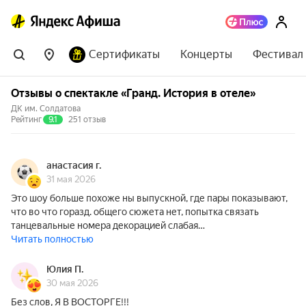
Сертификаты
Концерты
Фестивал
Отзывы о спектакле «Гранд. История в отеле»
ДК им. Солдатова
Рейтинг
9.1
251 отзыв
анастасия г.
31 мая 2026
Это шоу больше похоже ны выпускной, где пары показывают,
что во что горазд. общего сюжета нет, попытка связать
танцевальные номера декорацией слабая…
Читать полностью
Юлия П.
30 мая 2026
Без слов, Я В ВОСТОРГЕ!!!