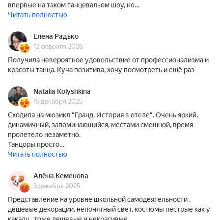
впервые на таком танцевальом шоу, но…
Читать полностью
Елена Радько
12 февраля 2026
Получила невероятное удовольствие от профессионализма и
красоты танца. Куча позитива, хочу посмотреть и ещё раз
Natalia Kolyshkina
15 декабря 2025
Сходила на мюзикл "Гранд. История в отеле". Очень яркий,
динамичный, запоминающийся, местами смешной, время
пролетело незаметно.
Танцоры просто…
Читать полностью
Алёна Кеменова
3 декабря 2025
Представление на уровне школьной самодеятельности ,
дешевые декорации, непонятный свет, костюмы пестрые как у
какаду , тоже дешевые и некрасивые…