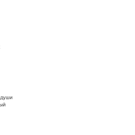
х
т души
ный