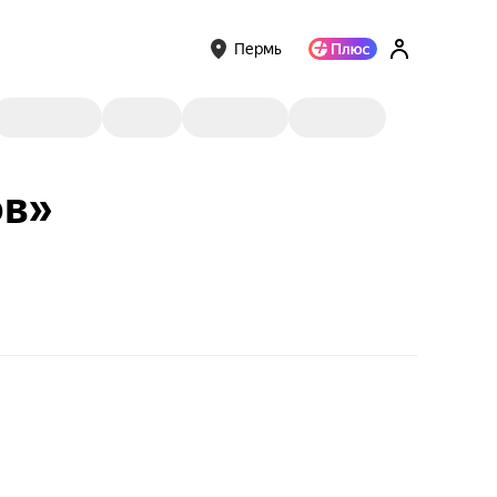
Пермь
ов»