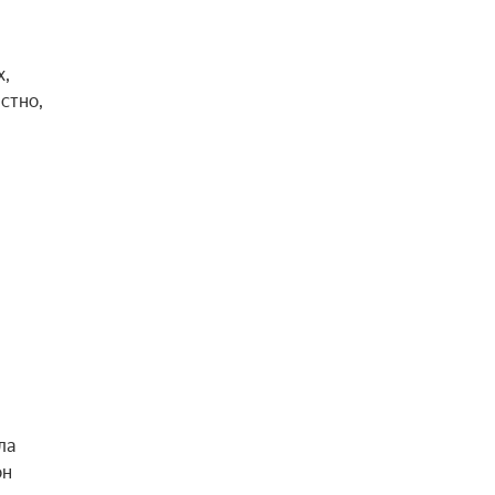
х,
стно,
ла
он