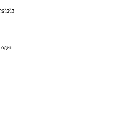
🥰🥰🥰
о один