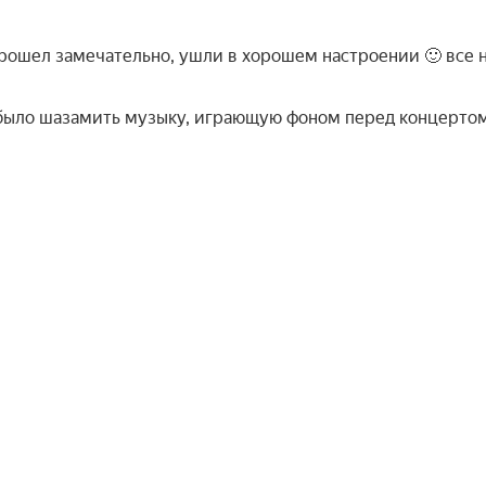
рошел замечательно, ушли в хорошем настроении 🙂 все 
о было шазамить музыку, играющую фоном перед концерто