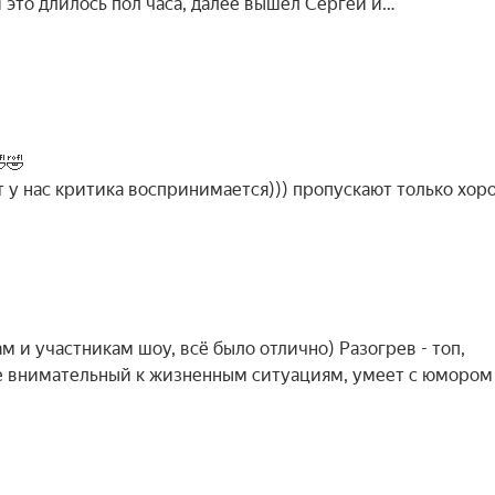
и это длилось пол часа, далее вышел Сергей и…
🤣
от у нас критика воспринимается))) пропускают только хо
 и участникам шоу, всё было отлично) Разогрев - топ,
 же внимательный к жизненным ситуациям, умеет с юмором