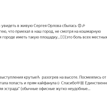
и увидеть в живую Сергея Орлова сбылась 😍🎉
гею, что приехал в наш город, не смотря на кошмарную
 городе иметь такую площадку…😵‍💫(это боль всех местны
 выступления крутые🫰 разогрев на высоте. Посмеялись о
тала попасть и прям кайфанула☺️ Спасибо🫶🏼 Единствен
яя эстрада" (обычные офисные жутко неудобные…