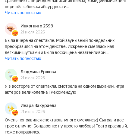
сравнению с периодом написания пьесы) комедийный акцент
перешёл с блеска абсурдности…
Читать полностью
Инкогнито 2599
21 июля 2026
Была вчера на спектакле. Мой заунывный понедельник
преобразился на этом действе. Искренне смеялась над
лёгкими шутками и была восхищена незатейливой…
Читать полностью
Людмила Ершова
21 июля 2026
Я в восторге от спектакля, смотрела на одном дыхании, игра
актеров великолепна ! Рекомендую
Инара Закураева
21 июля 2026
Очень понравился спектакль, много смеялись:) Сыграли все
трое отлично! Бондаренко ну просто любовь! Театр красивый,
тоже понравился.