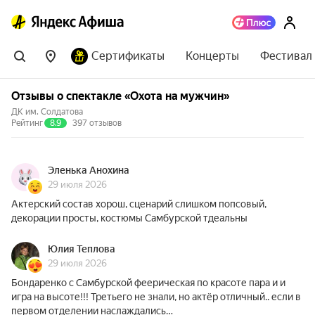
Сертификаты
Концерты
Фестивал
Отзывы о спектакле «Охота на мужчин»
ДК им. Солдатова
Рейтинг
8.9
397 отзывов
Эленька Анохина
29 июля 2026
Актерский состав хорош, сценарий слишком попсовый,
декорации просты, костюмы Самбурской тдеальны
Юлия Теплова
29 июля 2026
Бондаренко с Самбурской феерическая по красоте пара и и
игра на высоте!!! Третьего не знали, но актёр отличный.. если в
первом отделении наслаждались…