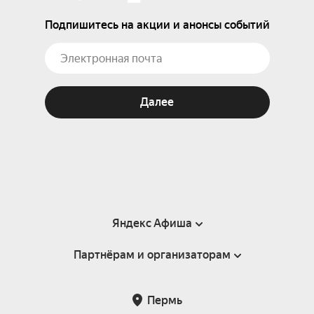
Подпишитесь на акции и анонсы событий
Далее
Яндекс Афиша
Партнёрам и организаторам
Справка
Пользовательское соглашение
Партнёрам и организаторам мероприятий
Пермь
Подарочные сертификаты
Билетная система Яндекс Билеты