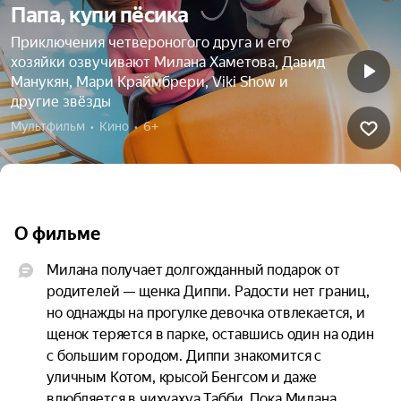
Папа, купи пёсика
Приключения четвероногого друга и его
хозяйки озвучивают Милана Хаметова, Давид
Манукян, Мари Краймбрери, Viki Show и
другие звёзды
Мультфильм  •  Кино  •  6+
О фильме
Милана получает долгожданный подарок от 
родителей — щенка Диппи. Радости нет границ, 
но однажды на прогулке девочка отвлекается, и 
щенок теряется в парке, оставшись один на один 
с большим городом. Диппи знакомится с 
уличным Котом, крысой Бенгсом и даже 
влюбляется в чихуахуа Табби. Пока Милана 