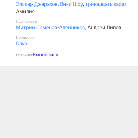
Эльдар Джарахов
,
Вики Шоу
,
тринадцать карат
,
Амилия
Сценаристы
Митрий Семенов-Алейников
,
Андрей Липов
Продюсер
Dava
Кинопоиск
Источник