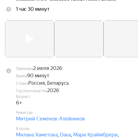
ведёт поиски любимого песика, Диппи ждут 
1 час 30 минут
увлекательные приключения, в которых ему 
предстоит стать настоящим героем, способным 
защитить не только себя, но и своих друзей.
2 июля 2026
Премьера
90 минут
Время
Россия, Беларусь
Страна
2026
Год производства
Возраст
6+
Режиссёр
Митрий Семенов-Алейников
В ролях
Милана Хаметова
,
Dava
,
Мари Краймбрери
,