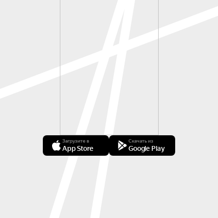
Загрузите в
Скачать из
App Store
Google Play