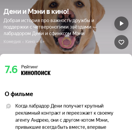
Дени и Мэни в кино!
Добрая история про важность дружбы и
поддержки с четвероногими звёздами —
лабрадором Дени и сфинксом Мэни
Комедия  •  Кино  •  6+
7.6
Рейтинг
О фильме
Когда лабрадор Дени получает крупный 
рекламный контракт и переезжает к своему 
агенту Андрею, они с другом-котом Мэни, 
привыкшие всегда быть вместе, впервые 