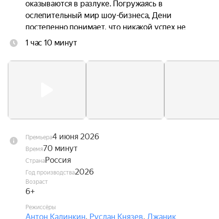
оказываются в разлуке. Погружаясь в 
ослепительный мир шоу-бизнеса, Дени 
постепенно понимает, что никакой успех не 
способен заменить семью, а искренность ценнее 
1 час 10 минут
любых контрактов. В это же время Андрей 
переживает кризис в отношениях с невестой, и 
именно Дени помогает ему заново поверить в 
любовь.
4 июня 2026
Премьера
70 минут
Время
Россия
Страна
2026
Год производства
Возраст
6+
Режиссёры
Антон Калинкин
,
Руслан Князев
,
Джаник