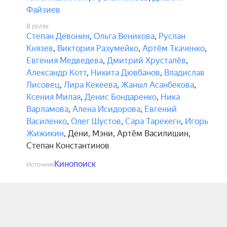
Файзиев
В ролях
Степан Девонин
,
Ольга Веникова
,
Руслан
Князев
,
Виктория Разумейко
,
Артём Ткаченко
,
Евгения Медведева
,
Дмитрий Хрусталёв
,
Александр Котт
,
Никита Дювбанов
,
Владислав
Лисовец
,
Лира Кекеева
,
Жаныл Асанбекова
,
Ксения Милая
,
Денис Бондаренко
,
Ника
Варламова
,
Алена Исидорова
,
Евгений
Василенко
,
Олег Шустов
,
Сара Тарекегн
,
Игорь
Жижикин
,
Дени
,
Мэни
,
Артём Василишин
,
Степан Константинов
Кинопоиск
Источник