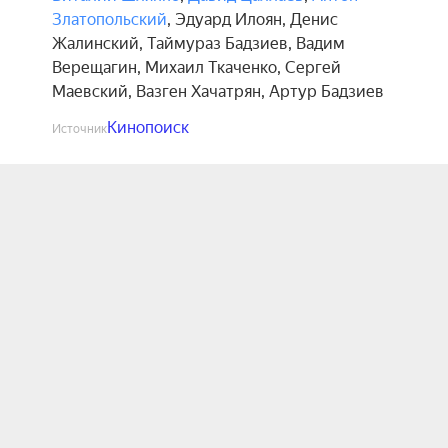
Златопольский
,
Эдуард Илоян
,
Денис
Жалинский
,
Таймураз Бадзиев
,
Вадим
Верещагин
,
Михаил Ткаченко
,
Сергей
Маевский
,
Вазген Хачатрян
,
Артур Бадзиев
Кинопоиск
Источник