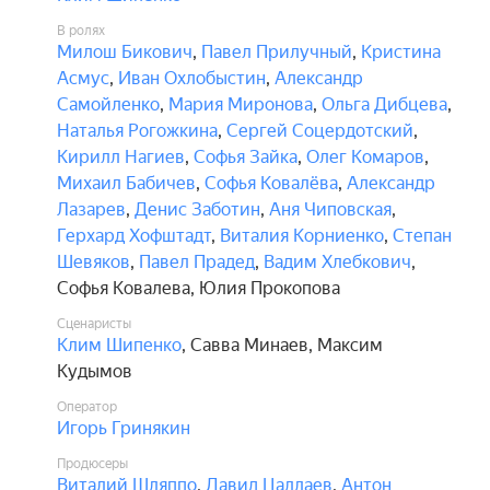
В ролях
Милош Бикович
,
Павел Прилучный
,
Кристина
Асмус
,
Иван Охлобыстин
,
Александр
Самойленко
,
Мария Миронова
,
Ольга Дибцева
,
Наталья Рогожкина
,
Сергей Соцердотский
,
Кирилл Нагиев
,
Софья Зайка
,
Олег Комаров
,
Михаил Бабичев
,
Софья Ковалёва
,
Александр
Лазарев
,
Денис Заботин
,
Аня Чиповская
,
Герхард Хофштадт
,
Виталия Корниенко
,
Степан
Шевяков
,
Павел Прадед
,
Вадим Хлебкович
,
Софья Ковалева
,
Юлия Прокопова
Сценаристы
Клим Шипенко
,
Савва Минаев
,
Максим
Кудымов
Оператор
Игорь Гринякин
Продюсеры
Виталий Шляппо
,
Давид Цаллаев
,
Антон