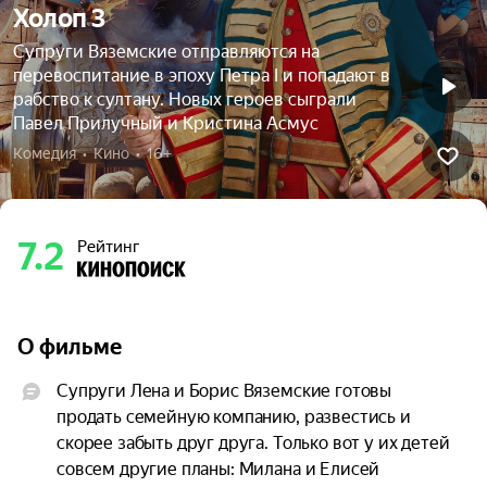
Холоп 3
Супруги Вяземские отправляются на
перевоспитание в эпоху Петра I и попадают в
рабство к султану. Новых героев сыграли
Павел Прилучный и Кристина Асмус
Комедия  •  Кино  •  16+
7.2
Рейтинг
О фильме
Супруги Лена и Борис Вяземские готовы 
продать семейную компанию, развестись и 
скорее забыть друг друга. Только вот у их детей 
совсем другие планы: Милана и Елисей 