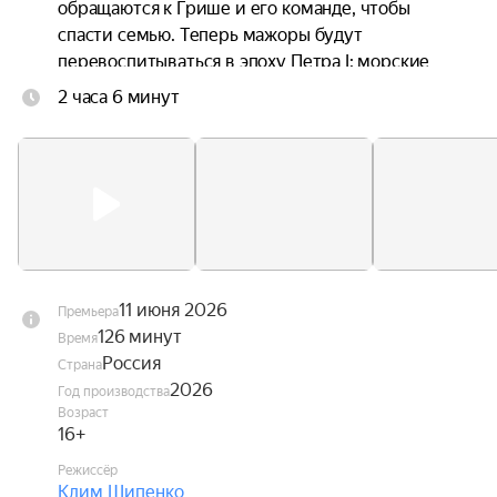
обращаются к Грише и его команде, чтобы 
спасти семью. Теперь мажоры будут 
перевоспитываться в эпоху Петра I: морские 
приключения и опасности заставят их 
2 часа 6 минут
переосмыслить своё собственное прошлое и 
осознать, что нет ничего важнее семьи.
11 июня 2026
Премьера
126 минут
Время
Россия
Страна
2026
Год производства
Возраст
16+
Режиссёр
Клим Шипенко