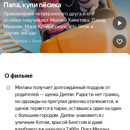
Папа, купи пёсика
Приключения четвероногого друга и его
хозяйки озвучивают Милана Хаметова, Давид
Манукян, Мари Краймбрери, Viki Show и
другие звёзды
Мультфильм  •  Кино  •  6+
О фильме
Милана получает долгожданный подарок от 
родителей — щенка Диппи. Радости нет границ, 
но однажды на прогулке девочка отвлекается, и 
щенок теряется в парке, оставшись один на один 
с большим городом. Диппи знакомится с 
уличным Котом, крысой Бенгсом и даже 
влюбляется в чихуахуа Табби. Пока Милана 