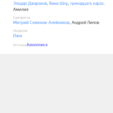
Эльдар Джарахов
,
Вики Шоу
,
тринадцать карат
,
Амилия
Сценаристы
Митрий Семенов-Алейников
,
Андрей Липов
Продюсер
Dava
Кинопоиск
Источник