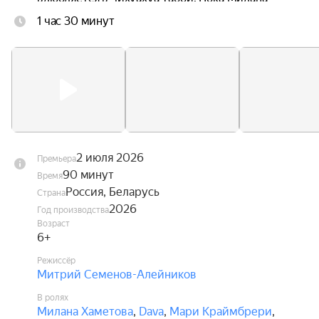
ведёт поиски любимого песика, Диппи ждут 
1 час 30 минут
увлекательные приключения, в которых ему 
предстоит стать настоящим героем, способным 
защитить не только себя, но и своих друзей.
2 июля 2026
Премьера
90 минут
Время
Россия, Беларусь
Страна
2026
Год производства
Возраст
6+
Режиссёр
Митрий Семенов-Алейников
В ролях
Милана Хаметова
,
Dava
,
Мари Краймбрери
,