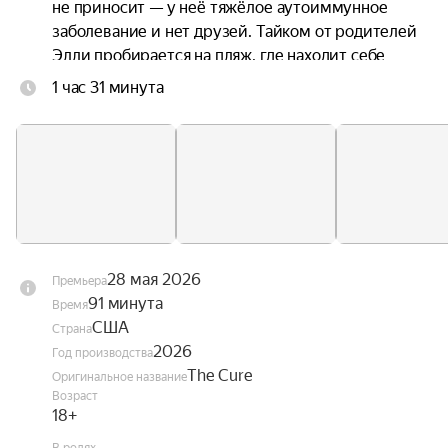
не приносит — у неё тяжёлое аутоиммунное 
заболевание и нет друзей. Тайком от родителей 
Элли пробирается на пляж, где находит себе 
подругу по имени Брук. Они всё больше 
1 час 31 минута
времени проводят вместе, и вскоре Брук 
начинает подозревать, что родители Элли что-
то скрывают.
28 мая 2026
Премьера
91 минута
Время
США
Страна
2026
Год производства
The Cure
Оригинальное название
Возраст
18+