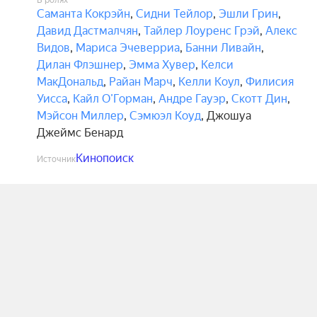
В ролях
Саманта Кокрэйн
,
Сидни Тейлор
,
Эшли Грин
,
Давид Дастмалчян
,
Тайлер Лоуренс Грэй
,
Алекс
Видов
,
Мариса Эчеверриа
,
Банни Ливайн
,
Дилан Флэшнер
,
Эмма Хувер
,
Келси
МакДональд
,
Райан Марч
,
Келли Коул
,
Филисия
Уисса
,
Кайл О’Горман
,
Андре Гауэр
,
Скотт Дин
,
Мэйсон Миллер
,
Сэмюэл Коуд
,
Джошуа
Джеймс Бенард
Кинопоиск
Источник