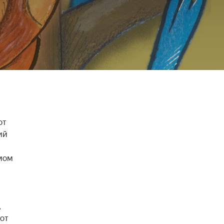
т 
й 
мом 
 
от 