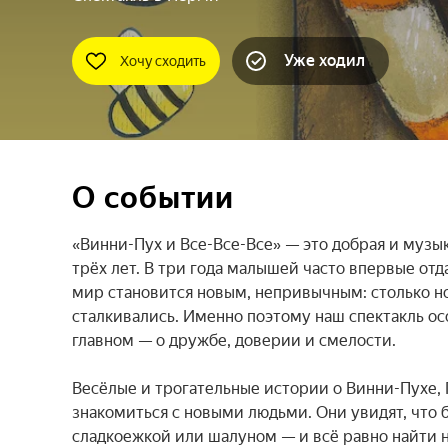
Уже ходил
Хочу сходить
О событии
«Винни-Пух и Все-Все-Все» — это добрая и музык
трёх лет. В три года малышей часто впервые от
мир становится новым, непривычным: столько но
сталкивались. Именно поэтому наш спектакль ос
главном — о дружбе, доверии и смелости.

Весёлые и трогательные истории о Винни-Пухе, П
знакомиться с новыми людьми. Они увидят, что 
сладкоежкой или шалуном — и всё равно найти на